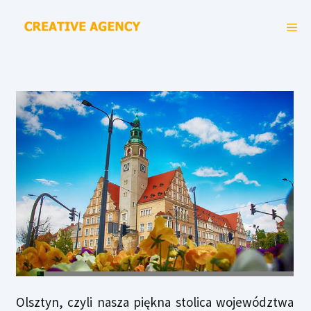
Przejdź
ME
do
treści
3 lipca 2018
przez
admin
Olsztyn, czyli nasza piękna stolica województwa