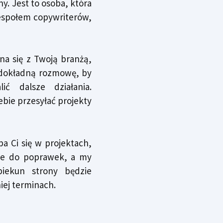
 Jest to osoba, która
espołem copywriterów,
na się z Twoją branżą,
 dokładną rozmowę, by
ić dalsze działania.
ebie przesyłać projekty
ba Ci się w projektach,
zne do poprawek,
a my
iekun strony będzie
iej terminach.