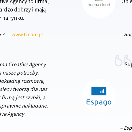
tive Agency to firma,
Opie
ardzo dobrzy i mają
 na rynku.
.A.
–
www.ti.com.pl
–
Bue
rma Creative Agency
Su
 nasze potrzeby.
 dokładną rozmowę,
esięcy tworzą dla nas
firmą jest szybki, a
sprawnie nakładane.
ive Agency
!
– Es