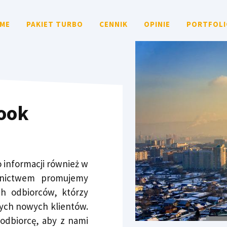
ME
PAKIET TURBO
CENNIK
OPINIE
PORTFOLI
ook
 informacji również w
ednictwem promujemy
ch odbiorców, którzy
zych nowych klientów.
 odbiorcę, aby z nami