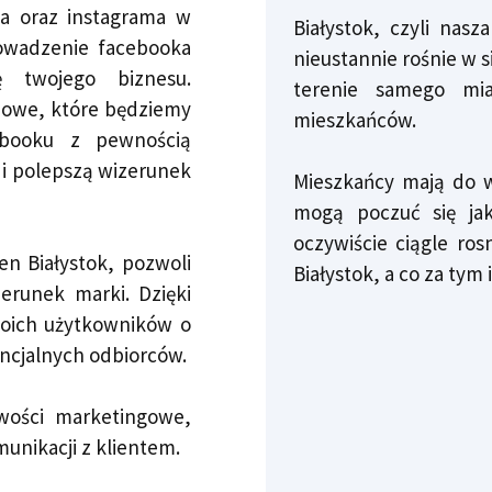
ka oraz instagrama w
Białystok, czyli nas
rowadzenie facebooka
nieustannie rośnie w si
ę twojego biznesu.
terenie samego mia
lamowe, które będziemy
mieszkańców.
ebooku z pewnością
y i polepszą wizerunek
Mieszkańcy mają do w
mogą poczuć się jak
oczywiście ciągle ros
n Białystok, pozwoli
Białystok, a co za tym
erunek marki. Dzięki
oich użytkowników o
encjalnych odbiorców.
iwości marketingowe,
unikacji z klientem.