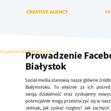
Przejdź
do
HO
treści
11 października 2016
przez
admin
Prowadzenie Faceb
Białystok
Social media stanowią nasze główne źródło
Białymstoku. To właśnie za ich pośr
swoją działalność oraz zyskujemy nowy
potencjalnie mogą przeistoczyć się w nas
Jednak, jak zyskać rozgłos? Jak zachęcić