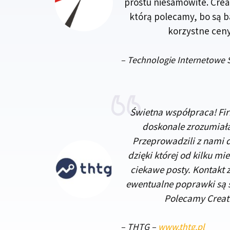
prostu niesamowite. Crea
którą polecamy, bo są b
korzystne ceny
– Technologie Internetowe S
Świetna współpraca! Fi
doskonale zrozumiała
Przeprowadzili z nami
dzięki której od kilku mi
ciekawe posty. Kontakt z 
ewentualne poprawki są 
Polecamy Creat
–
THTG
–
www.thtg.pl