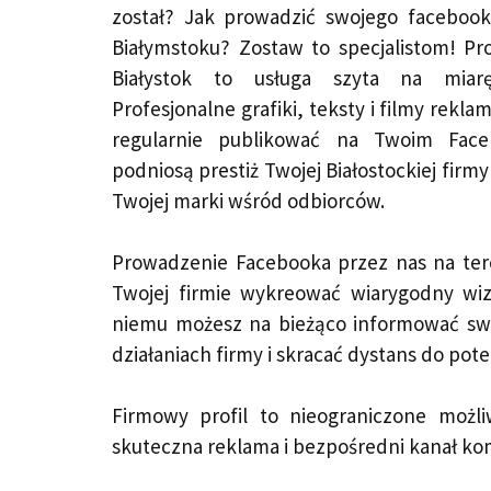
został? Jak prowadzić swojego faceboo
Białymstoku? Zostaw to specjalistom! P
Białystok to usługa szyta na miar
Profesjonalne grafiki, teksty i filmy rek
regularnie publikować na Twoim Fac
podniosą prestiż Twojej Białostockiej firm
Twojej marki wśród odbiorców.
Prowadzenie Facebooka przez nas na tere
Twojej firmie wykreować wiarygodny wiz
niemu możesz na bieżąco informować sw
działaniach firmy i skracać dystans do pot
Firmowy profil to nieograniczone możl
skuteczna reklama i bezpośredni kanał kom