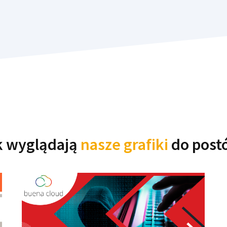
k wyglądają
nasze grafiki
do post